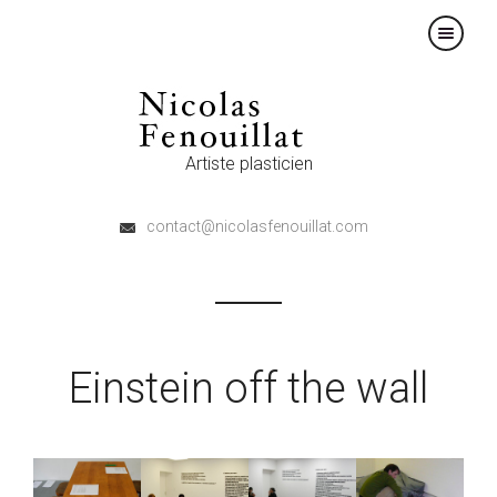
×
Artiste plasticien
contact@nicolasfenouillat.com
Einstein off the wall