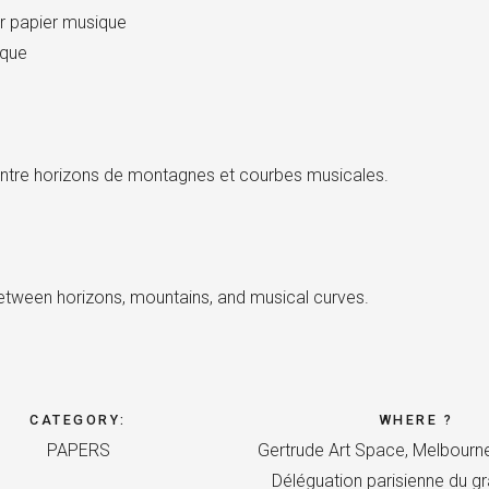
r papier musique
ique
entre horizons de montagnes et courbes musicales.
etween horizons, mountains, and musical curves.
CATEGORY
:
WHERE ?
PAPERS
Gertrude Art Space, Melbourn
Déléguation parisienne du g