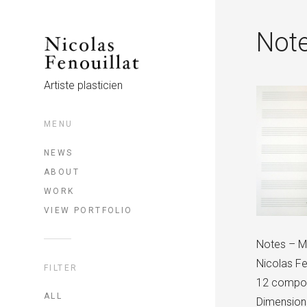
Not
Artiste plasticien
MENU
NEWS
ABOUT
WORK
VIEW PORTFOLIO
Notes – 
Nicolas Fe
FILTER
12 compos
ALL
Dimension