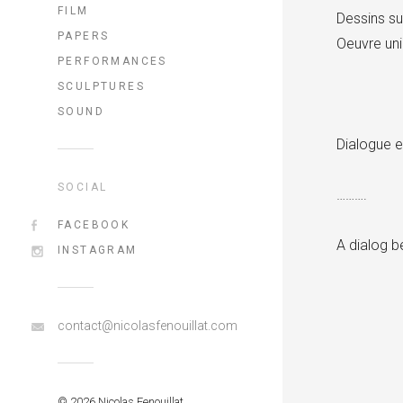
FILM
Dessins su
PAPERS
Oeuvre un
PERFORMANCES
SCULPTURES
SOUND
Dialogue 
SOCIAL
……….
FACEBOOK
A dialog b
INSTAGRAM
contact@nicolasfenouillat.com
© 2026 Nicolas Fenouillat.