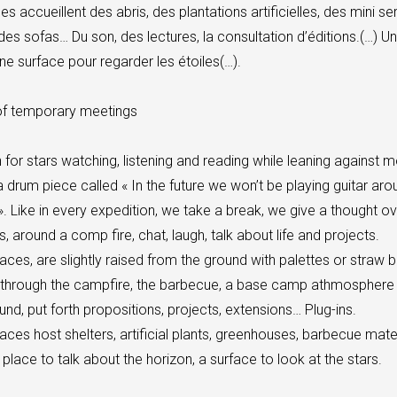
s accueillent des abris, des plantations artificielles, des mini s
des sofas… Du son, des lectures, la consultation d’éditions.(…) Un 
une surface pour regarder les étoiles(…).
of temporary meetings
n for stars watching, listening and reading while leaning against m
 drum piece called « In the future we won’t be playing guitar aro
. Like in every expedition, we take a break, we give a thought ov
, around a comp fire, chat, laugh, talk about life and projects.
aces, are slightly raised from the ground with palettes or straw 
, through the campfire, the barbecue, a base camp athmosphere
und, put forth propositions, projects, extensions… Plug-ins.
aces host shelters, artificial plants, greenhouses, barbecue mater
 place to talk about the horizon, a surface to look at the stars.