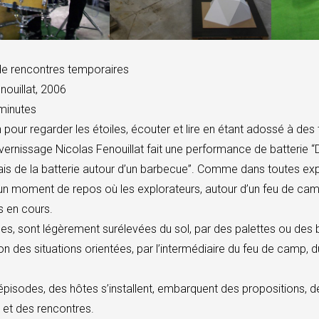
de rencontres temporaires
nouillat, 2006
minutes
n pour regarder les étoiles, écouter et lire en étant adossé à des 
 vernissage Nicolas Fenouillat fait une performance de batterie “Da
is de la batterie autour d’un barbecue”. Comme dans toutes expéd
un moment de repos où les explorateurs, autour d’un feu de camp,
s en cours.
es, sont légèrement surélevées du sol, par des palettes ou des b
on des situations orientées, par l’intermédiaire du feu de camp
pisodes, des hôtes s’installent, embarquent des propositions, de
et des rencontres.