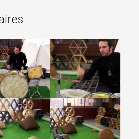
×
aires