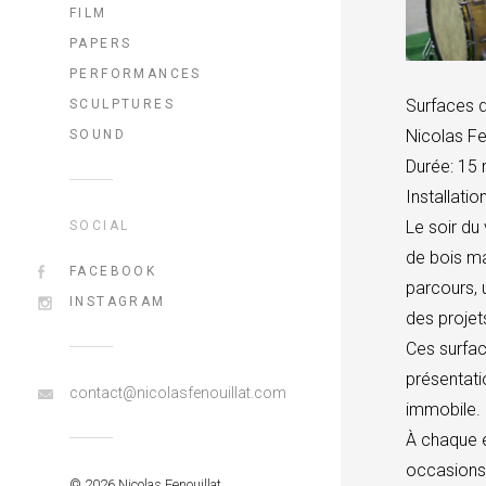
FILM
PAPERS
PERFORMANCES
Surfaces 
SCULPTURES
Nicolas Fe
SOUND
Durée: 15 
Installatio
Le soir du
SOCIAL
de bois ma
FACEBOOK
parcours, 
INSTAGRAM
des projet
Ces surfac
présentati
contact@nicolasfenouillat.com
immobile.
À chaque é
occasions 
© 2026 Nicolas Fenouillat.