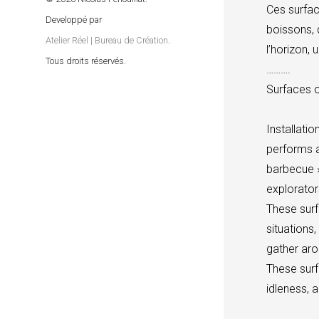
Ces surface
Developpé par
boissons, 
Atelier Réel | Bureau de Création
.
l’horizon, 
Tous droits réservés.
……….
Surfaces 
Installatio
performs a
barbecue »
explorators
These surf
situations
gather aro
These surf
idleness, a