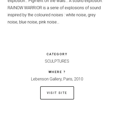
explosion… Pigment on the walls… A sound explosion.
RAINOW WARRIOR is a serie of explosions of sound
inspired by the coloured noises : white noise, grey
noise, blue noise, pink noise…
CATEGORY
SCULPTURES
WHERE ?
Lebenson Gallery, Paris, 2010
VISIT SITE