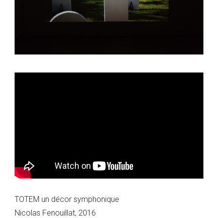
TOTEM un décor symphonique
Nicolas Fenouillat, 2016