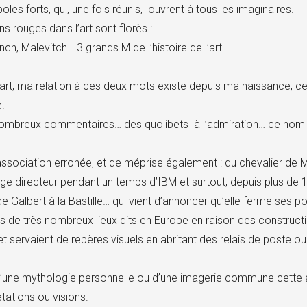
les forts, qui, une fois réunis, ouvrent à tous les imaginaires.
s rouges dans l’art sont florès :
ch, Malevitch… 3 grands M de l’histoire de l’art…
rt, ma relation à ces deux mots existe depuis ma naissance, c
.
ombreux commentaires… des quolibets à l’admiration… ce nom tra
association erronée, et de méprise également : du chevalier d
e directeur pendant un temps d’IBM et surtout, depuis plus de 
e Galbert à la Bastille… qui vient d’annoncer qu’elle ferme ses po
s de très nombreux lieux dits en Europe en raison des constructi
t servaient de repères visuels en abritant des relais de poste ou
’une mythologie personnelle ou d’une imagerie commune cette a
étations ou visions.