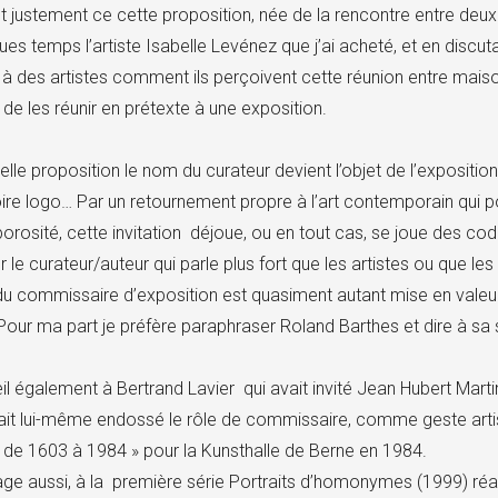
jet justement ce cette proposition, née de la rencontre entre deux
lques temps l’artiste Isabelle Levénez que j’ai acheté, et en disc
 des artistes comment ils perçoivent cette réunion entre maison
 de les réunir en prétexte à une exposition.
elle proposition le nom du curateur devient l’objet de l’expositi
voire logo… Par un retournement propre à l’art contemporain qui 
 porosité, cette invitation déjoue, ou en tout cas, se joue des co
ur le curateur/auteur qui parle plus fort que les artistes ou que 
du commissaire d’exposition est quasiment autant mise en valeur
our ma part je préfère paraphraser Roland Barthes et dire à sa suit
œil également à Bertrand Lavier qui avait invité Jean Hubert Mart
avait lui-même endossé le rôle de commissaire, comme geste artis
 de 1603 à 1984 » pour la Kunsthalle de Berne en 1984.
 aussi, à la première série Portraits d’homonymes (1999) réal