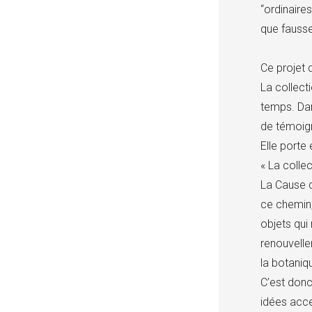
“ordinaire
que fausse,
Ce projet 
La collecti
temps. Dan
de témoign
Elle porte
« La collec
La Cause d
ce chemin,
objets qui 
renouvelle
la botaniq
C’est donc
idées acce