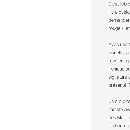
C’est l’ob
il y a que
demander à
rouge », et
Avec une t
visuelle, 
révéler la
ironique s
signature 
présenté. P
Un clin d’
l’artiste 
des Martin
Un hommage