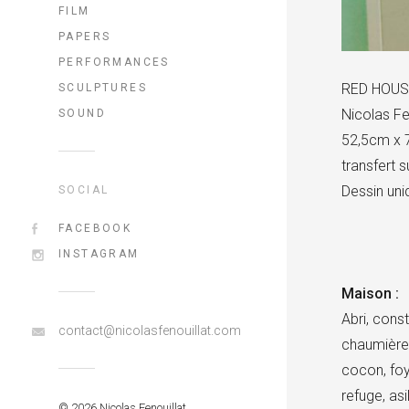
FILM
PAPERS
PERFORMANCES
RED HOUS
SCULPTURES
Nicolas Fe
SOUND
52,5cm x 
transfert 
Dessin uni
SOCIAL
FACEBOOK
INSTAGRAM
Maison :
Abri, const
contact@nicolasfenouillat.com
chaumière, 
cocon, foye
refuge, asil
© 2026 Nicolas Fenouillat.