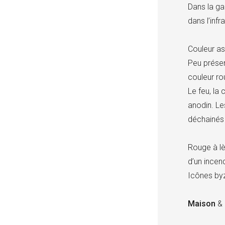
Dans la ga
dans l’infr
Couleur ass
Peu présen
couleur ro
Le feu, la 
anodin. Le
déchainés 
Rouge à lè
d’un incen
Icônes by
Maison
& 