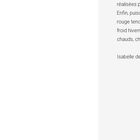
réalisées 
Enfin, pui
rouge tend
froid hive
chauds, ch
Isabelle 