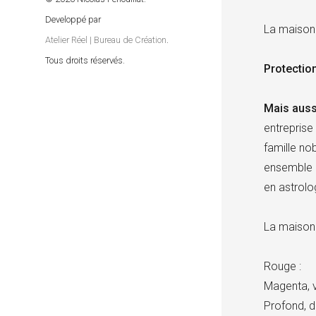
Developpé par
La maison 
Atelier Réel | Bureau de Création
.
Tous droits réservés.
Protectio
Mais auss
entreprise
famille nob
ensemble 
en astrolo
La maison s
Rouge :
Magenta, v
Profond, d