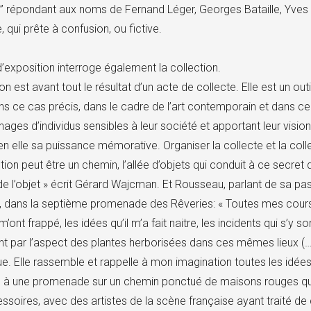
s” répondant aux noms de Fernand Léger, Georges Bataille, Yves Kl
 qui prête à confusion, ou fictive.
d’exposition interroge également la collection.
on est avant tout le résultat d’un acte de collecte. Elle est un ou
s ce cas précis, dans le cadre de l’art contemporain et dans cel
ages d’individus sensibles à leur société et apportant leur vision
 en elle sa puissance mémorative. Organiser la collecte et la coll
tion peut être un chemin, l’allée d’objets qui conduit à ce secret d
e l’objet » écrit Gérard Wajcman. Et Rousseau, parlant de sa pass
 dans la septième promenade des Rêveries: « Toutes mes course
m’ont frappé, les idées qu’il m’a fait naitre, les incidents qui s’y
nt par l’aspect des plantes herborisées dans ces mêmes lieux (…
ue. Elle rassemble et rappelle à mon imagination toutes les idées 
 à une promenade sur un chemin ponctué de maisons rouges que n
ssoires, avec des artistes de la scène française ayant traité 