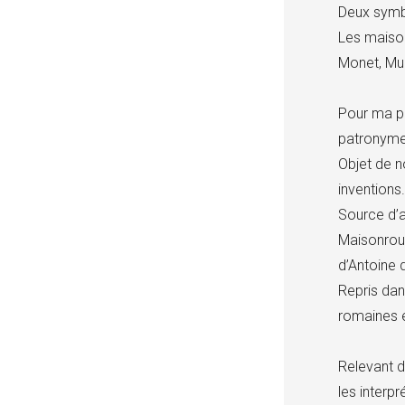
Deux symbo
Les maison
Monet, Mun
Pour ma pa
patronyme
Objet de n
inventions.
Source d’
Maisonroug
d’Antoine d
Repris dan
romaines e
Relevant d
les interpr